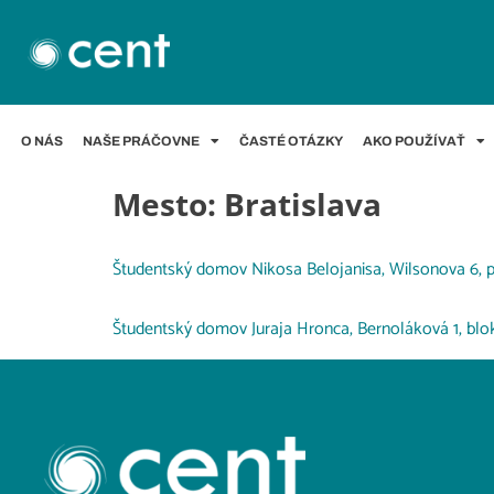
O NÁS
NAŠE PRÁČOVNE
ČASTÉ OTÁZKY
AKO POUŽÍVAŤ
Mesto:
Bratislava
Študentský domov Nikosa Belojanisa, Wilsonova 6, p
Študentský domov Juraja Hronca, Bernoláková 1, blok