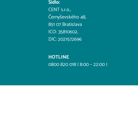
Sídlo:
CENT s.r.o.,
Černyševského 48,
851 07 Bratislava
ICO: 35810602,
DIC: 2021572696
HOTLINE
0800 820 018 ( 8:00 – 22:00 )