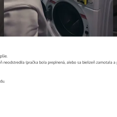
pšie.
eň neodstredila (pračka bola preplnená, alebo sa bielizeň zamotala
du.