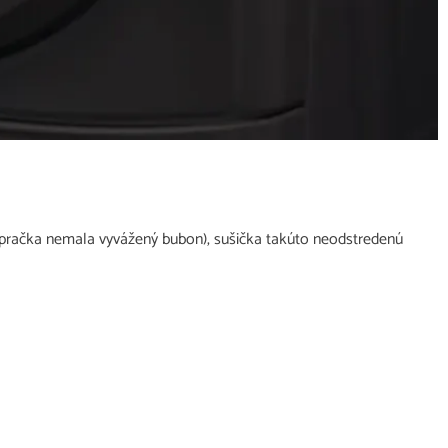
 a pračka nemala vyvážený bubon), sušička takúto neodstredenú