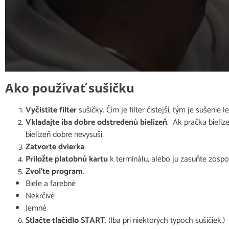
Ako používať sušičku
Vyčistite filter
sušičky. Čím je filter čistejší, tým je sušenie le
Vkladajte iba dobre odstredenú bielizeň
. Ak pračka bieliz
bielizeň dobre nevysuší.
Zatvorte dvierka
.
Priložte platobnú kartu
k terminálu, alebo ju zasuňte zospo
Zvoľte program
.
Biele a farebné
Nekrčivé
Jemné
Stlačte tlačidlo START
. (Iba pri niektorých typoch sušičiek.)