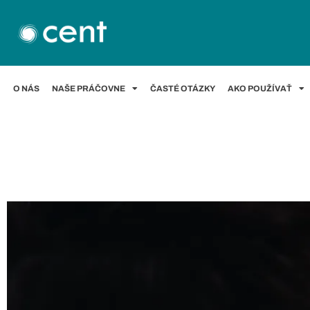
O NÁS
NAŠE PRÁČOVNE
ČASTÉ OTÁZKY
AKO POUŽÍVAŤ
Ako používať sušičku