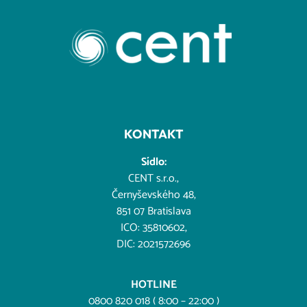
KONTAKT
Sídlo:
CENT s.r.o.,
Černyševského 48,
851 07 Bratislava
ICO: 35810602,
DIC: 2021572696
HOTLINE
0800 820 018 ( 8:00 – 22:00 )